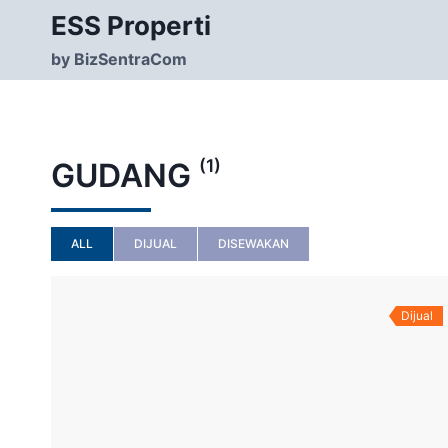
Skip
ESS Properti
to
content
by BizSentraCom
(1)
GUDANG
ALL
DIJUAL
DISEWAKAN
Dijual