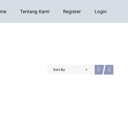
me
Tentang Kami
Register
Login
Sort By